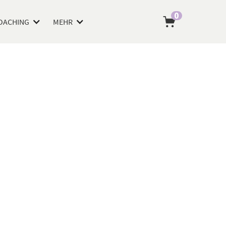
0
OACHING
MEHR