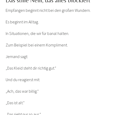
Das stille Nein, das alles blockiert
Empfangen beginnt nicht bei den großen Wundern.
Es beginnt im Alltag.
In Situationen, die wir für banal halten.
Zum Beispiel bei einem Kompliment.
Jemand sagt:
„Das Kleid steht dir richtig gut.“
Und du reagierst mit:
„Ach, das war billig.“
„Das ist alt.“
„Das sieht nur so aus.“