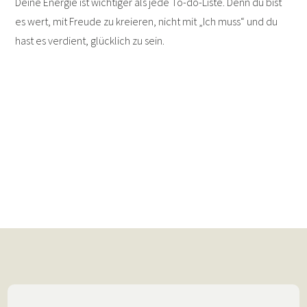
Deine Energie ist wichtiger als jede To-do-Liste. Denn du bist
es wert, mit Freude zu kreieren, nicht mit „Ich muss“ und du
hast es verdient, glücklich zu sein.