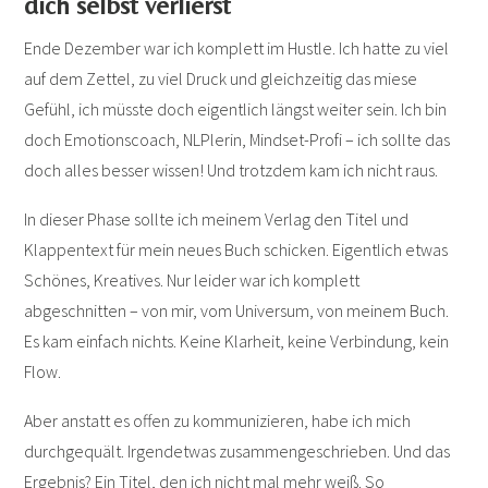
dich selbst verlierst
Ende Dezember war ich komplett im Hustle. Ich hatte zu viel
auf dem Zettel, zu viel Druck und gleichzeitig das miese
Gefühl, ich müsste doch eigentlich längst weiter sein. Ich bin
doch Emotionscoach, NLPlerin, Mindset-Profi – ich sollte das
doch alles besser wissen! Und trotzdem kam ich nicht raus.
In dieser Phase sollte ich meinem Verlag den Titel und
Klappentext für mein neues Buch schicken. Eigentlich etwas
Schönes, Kreatives. Nur leider war ich komplett
abgeschnitten – von mir, vom Universum, von meinem Buch.
Es kam einfach nichts. Keine Klarheit, keine Verbindung, kein
Flow.
Aber anstatt es offen zu kommunizieren, habe ich mich
durchgequält. Irgendetwas zusammengeschrieben. Und das
Ergebnis? Ein Titel, den ich nicht mal mehr weiß. So