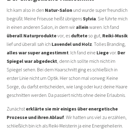
Ich kam also in den
Natur-Salon
und wurde super freundlich
begrüßt. Meine Friseuse heißt übrigens
Sylvia
. Sie führte mich
in einen anderen Salon, in dem wir
allein
waren. Ich fand
überall Naturprodukte
vor, es
duftete
so gut,
Reiki-Musik
lief und überall sah ich
Lavendel und Holz
. Tolles Branding,
alles war super angestimmt
. Ich fand eine
Liege
vor.
Der
Spiegel war abgedeckt
, denn ich sollte mich nicht im
Spiegel sehen. Bei dem Haarschnitt ging es schließlich in
erster Linie nicht um Optik. Hier schon mal vorweg: Keine
Sorge, du darfst entscheiden, wie lang oder kurz deine Haare
geschnitten werden. Da passiert nichts ohne deine Erlaubnis.
Zunächst
erklärte sie mir einiges über energetische
Prozesse und ihren Ablauf
. Wir hatten uns viel zu erzählen,
schließlich bin ich als Reiki-Meisterin ja eine Energieheilerin.