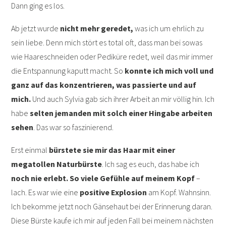
Dann ging es los.
Ab jetzt wurde
nicht mehr geredet,
was ich um ehrlich zu
sein liebe. Denn mich stört es total oft, dass man bei sowas
wie Haareschneiden oder Pediküre redet, weil das mir immer
die Entspannung kaputt macht. So
konnte ich mich voll und
ganz auf das konzentrieren, was passierte und auf
mich.
Und auch Sylvia gab sich ihrer Arbeit an mir völlig hin. Ich
habe
selten jemanden mit solch einer Hingabe arbeiten
sehen
. Das war so faszinierend.
Erst einmal
bürstete sie mir das Haar mit einer
megatollen Naturbürste
. Ich sag es euch, das habe ich
noch nie erlebt. So viele Gefühle auf meinem Kopf
–
lach. Es war wie eine
positive Explosion
am Kopf. Wahnsinn.
Ich bekomme jetzt noch Gänsehaut bei der Erinnerung daran.
Diese Bürste kaufe ich mir auf jeden Fall bei meinem nächsten