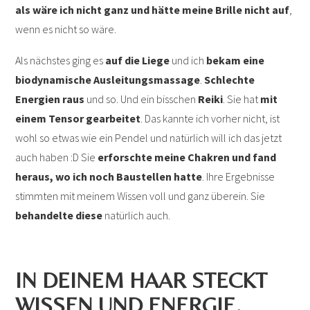
als wäre ich nicht ganz und hätte meine Brille nicht auf
,
wenn es nicht so wäre.
Als nächstes ging es
auf die Liege
und ich
bekam eine
biodynamische Ausleitungsmassage
.
Schlechte
Energien raus
und so. Und ein bisschen
Reiki
. Sie hat
mit
einem Tensor gearbeitet
. Das kannte ich vorher nicht, ist
wohl so etwas wie ein Pendel und natürlich will ich das jetzt
auch haben :D Sie
erforschte meine Chakren und fand
heraus, wo ich noch Baustellen hatte
. Ihre Ergebnisse
stimmten mit meinem Wissen voll und ganz überein. Sie
behandelte diese
natürlich auch.
IN DEINEM HAAR STECKT
WISSEN UND ENERGIE,