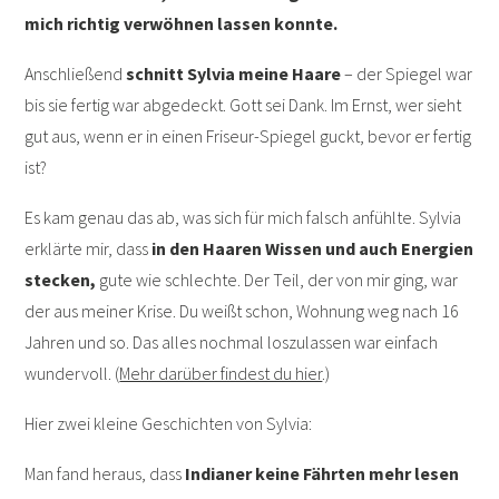
mich richtig verwöhnen lassen konnte.
Anschließend
schnitt Sylvia meine Haare
– der Spiegel war
bis sie fertig war abgedeckt. Gott sei Dank. Im Ernst, wer sieht
gut aus, wenn er in einen Friseur-Spiegel guckt, bevor er fertig
ist?
Es kam genau das ab, was sich für mich falsch anfühlte. Sylvia
erklärte mir, dass
in den Haaren Wissen und auch Energien
stecken,
gute wie schlechte. Der Teil, der von mir ging, war
der aus meiner Krise. Du weißt schon, Wohnung weg nach 16
Jahren und so. Das alles nochmal loszulassen war einfach
wundervoll. (
Mehr darüber findest du hier
.)
Hier zwei kleine Geschichten von Sylvia:
Man fand heraus, dass
Indianer keine Fährten mehr lesen