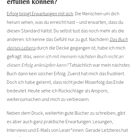
erfüllen können?
Erfolg bringt Erwartungen mit sich
. Die Menschen um dich
herum sehen, was du erreicht hast – und erwarten, dass du
diesen Standard hältst. Du selbst tust das noch mehr als die
anderen. Ich kenne das Gefühl nur zu gut. Nachdem
Das Buch
deines Lebens
durch die Decke gegangen ist, habe ich mich
gefragt:
Was, wenn ich mit meinem nächsten Buch nicht an
diesen Erfolg anknüpfen kann?
Tatsächlich war mein nächstes
Buch dann kein solcher Erfolg. Zuerst hat mich das frustriert.
Doch ich habe gelernt, dass nicht jeder Misserfolg das Ende
bedeutet. Heute sehe ich Rückschläge als Ansporn,
weiterzumachen und mich zu verbessern.
Neben dem Druck, weiterhin gute Bücher zu schreiben, gibt
es aber auch ganz praktische Erwartungen: Lesungen,
Interviews und E-Mails von Leser*innen. Gerade Letzteres hat