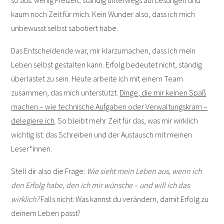
so aus: wenig Freizeit, ständig unterwegs auf Lesungen und
kaum noch Zeit für mich. Kein Wunder also, dass ich mich
unbewusst selbst sabotiert habe.
Das Entscheidende war, mir klarzumachen, dass ich mein
Leben selbst gestalten kann. Erfolg bedeutet nicht, ständig
überlastet zu sein. Heute arbeite ich mit einem Team
zusammen, das mich unterstützt.
Dinge, die mir keinen Spaß
machen – wie technische Aufgaben oder Verwaltungskram –
delegiere ich
. So bleibt mehr Zeit für das, was mir wirklich
wichtig ist: das Schreiben und der Austausch mit meinen
Leser*innen.
Stell dir also die Frage:
Wie sieht mein Leben aus, wenn ich
den Erfolg habe, den ich mir wünsche – und will ich das
wirklich?
Falls nicht: Was kannst du verändern, damit Erfolg zu
deinem Leben passt?